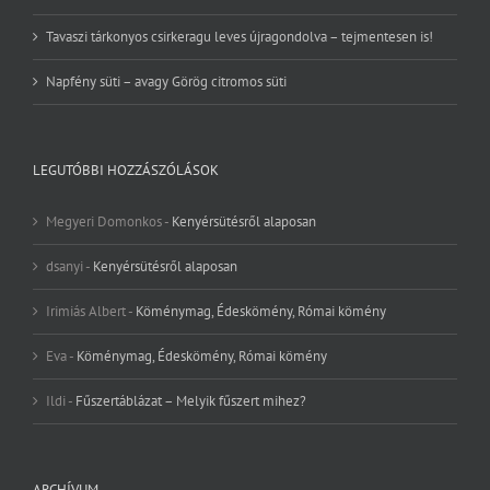
Tavaszi tárkonyos csirkeragu leves újragondolva – tejmentesen is!
Napfény süti – avagy Görög citromos süti
LEGUTÓBBI HOZZÁSZÓLÁSOK
Megyeri Domonkos
-
Kenyérsütésről alaposan
dsanyi
-
Kenyérsütésről alaposan
Irimiás Albert
-
Köménymag, Édeskömény, Római kömény
Eva
-
Köménymag, Édeskömény, Római kömény
Ildi
-
Fűszertáblázat – Melyik fűszert mihez?
ARCHÍVUM