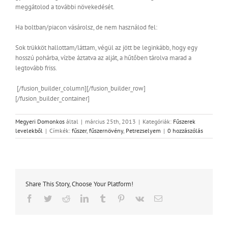
meggátolod a további növekedését.
Ha boltban/piacon vásárolsz, de nem használod fel:
Sok trükköt hallottam/láttam, végül az jött be leginkább, hogy egy
hosszú pohárba, vízbe áztatva az alját, a hűtőben tárolva marad a
legtovább friss.
[/fusion_builder_column][/fusion_builder_row]
[/fusion_builder_container]
Megyeri Domonkos
által
|
március 25th, 2013
|
Kategóriák:
Fűszerek
levelekből
|
Címkék:
fűszer
,
fűszernövény
,
Petrezselyem
|
0 hozzászólás
Share This Story, Choose Your Platform!
Facebook
Twitter
Reddit
LinkedIn
Tumblr
Pinterest
Vk
Email: