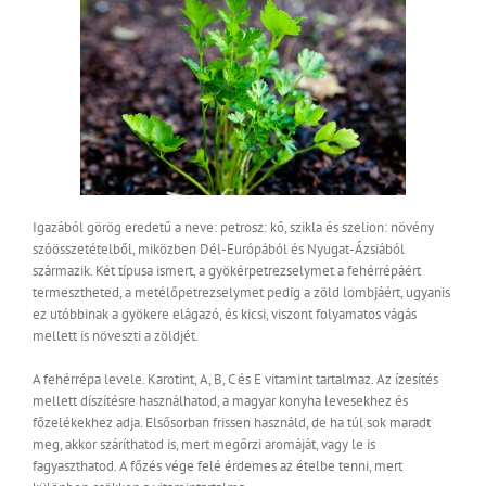
Igazából görög eredetű a neve: petrosz: kő, szikla és szelion: növény
szóösszetételből, miközben Dél-Európából és Nyugat-Ázsiából
származik. Két típusa ismert, a gyökérpetrezselymet a fehérrépáért
termesztheted, a metélőpetrezselymet pedig a zöld lombjáért, ugyanis
ez utóbbinak a gyökere elágazó, és kicsi, viszont folyamatos vágás
mellett is növeszti a zöldjét.
A fehérrépa levele. Karotint, A, B, C és E vitamint tartalmaz. Az ízesítés
mellett díszítésre használhatod, a magyar konyha levesekhez és
főzelékekhez adja. Elsősorban frissen használd, de ha túl sok maradt
meg, akkor száríthatod is, mert megőrzi aromáját, vagy le is
fagyaszthatod. A főzés vége felé érdemes az ételbe tenni, mert