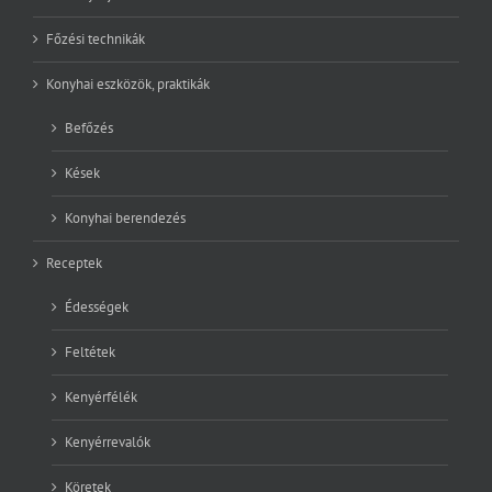
Főzési technikák
Konyhai eszközök, praktikák
Befőzés
Kések
Konyhai berendezés
Receptek
Édességek
Feltétek
Kenyérfélék
Kenyérrevalók
Köretek