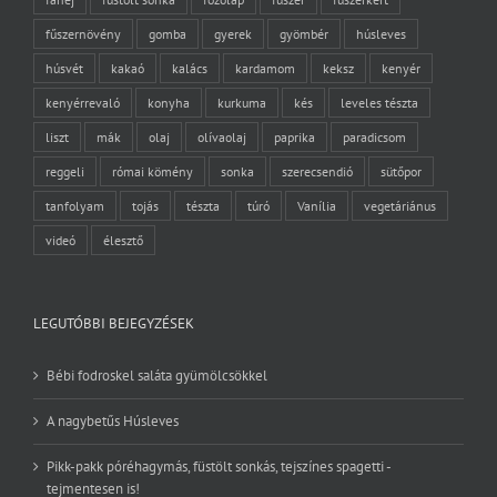
fűszernövény
gomba
gyerek
gyömbér
húsleves
húsvét
kakaó
kalács
kardamom
keksz
kenyér
kenyérrevaló
konyha
kurkuma
kés
leveles tészta
liszt
mák
olaj
olívaolaj
paprika
paradicsom
reggeli
római kömény
sonka
szerecsendió
sütőpor
tanfolyam
tojás
tészta
túró
Vanília
vegetáriánus
videó
élesztő
LEGUTÓBBI BEJEGYZÉSEK
Bébi fodroskel saláta gyümölcsökkel
A nagybetűs Húsleves
Pikk-pakk póréhagymás, füstölt sonkás, tejszínes spagetti -
tejmentesen is!