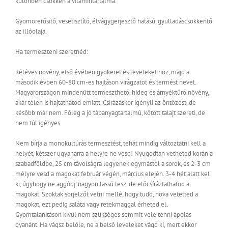
különben csökken a vitamintartalma.
Gyomorerősítő, vesetisztító, étvágygerjesztő hatású, gyulladáscsökkentő
az illóolaja.
Ha termeszteni szeretnéd:
Kétéves növény, első évében gyökeret és leveleket hoz, majd a
második évben 60-80 cm-es hajtáson virágzatot és termést nevel.
Magyarországon mindenütt termeszthető, hideg és árnyéktűrő növény,
akár télen is hajtathatod emiatt. Csírázáskor igényli az öntözést, de
később már nem. Főleg a jó tápanyagtartalmú, kötött talajt szereti, de
nem túl igényes.
Nem bírja a monokultúrás termesztést, tehát mindig változtatni kell a
helyét, kétszer ugyanarra a helyre ne vesd! Nyugodtan vetheted korán a
szabadföldbe, 25 cm távolságra legyenek egymástól a sorok, és 2-3 cm
mélyre vesd a magokat február végén, március elején. 3-4 hét alatt kel
ki, úgyhogy ne aggódj, nagyon lassú lesz, de előcsíráztathatod a
magokat. Szoktak sorjelzőt vetni mellé, hogy tudd, hova vetetted a
magokat, ezt pedig saláta vagy retekmaggal érheted el.
Gyomtalanításon kívül nem szükséges semmit vele tenni ápolás
gyanánt. Ha vágsz belőle, ne a belső leveleket vágd ki, mert ekkor