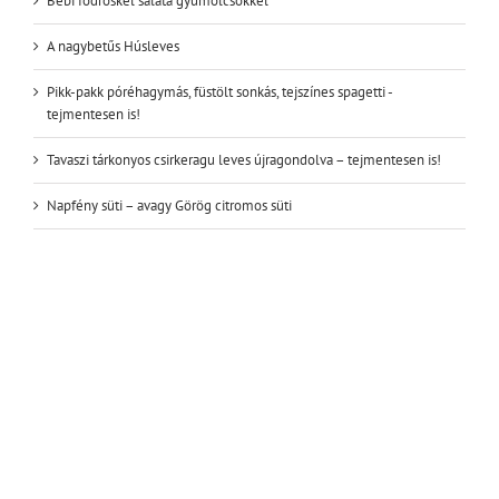
Bébi fodroskel saláta gyümölcsökkel
A nagybetűs Húsleves
Pikk-pakk póréhagymás, füstölt sonkás, tejszínes spagetti -
tejmentesen is!
Tavaszi tárkonyos csirkeragu leves újragondolva – tejmentesen is!
Napfény süti – avagy Görög citromos süti