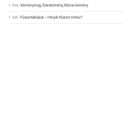
Eva
-
Köménymag, Édeskömény, Római kömény
Ildi
-
Fűszertáblázat – Melyik fűszert mihez?