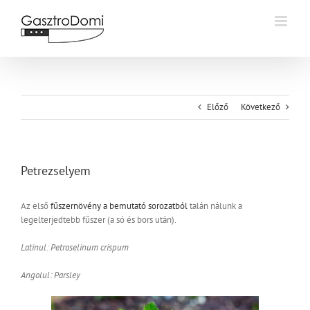
Kihagyás
Előző
Következő
Petrezselyem
Az első
fűszernövény a bemutató sorozatból
talán nálunk a
legelterjedtebb fűszer (a só és bors után).
Latinul: Petroselinum crispum
Angolul: Parsley