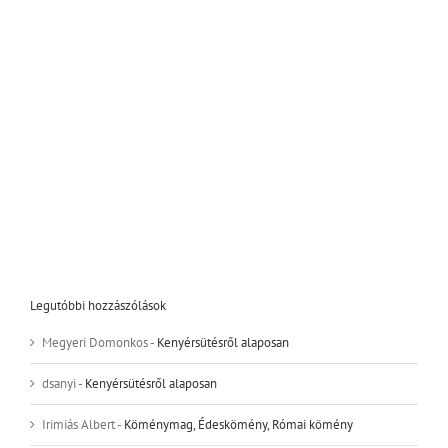
Legutóbbi hozzászólások
Megyeri Domonkos
-
Kenyérsütésről alaposan
dsanyi
-
Kenyérsütésről alaposan
Irimiás Albert
-
Köménymag, Édeskömény, Római kömény