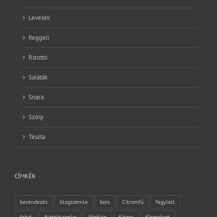
Levesek
Reggeli
Rizottó
Saláták
Snack
Szörp
Tészta
CÍMKÉK
berendezés
blogszemle
bors
Citromfű
fagylalt
fahéj
füstölt sonka
főzőlap
fűszer
fűszerkert