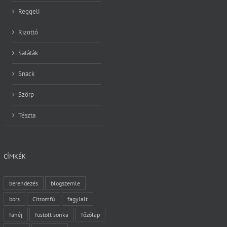
Reggeli
Rizottó
Saláták
Snack
Szörp
Tészta
CÍMKÉK
berendezés
blogszemle
bors
Citromfű
fagylalt
fahéj
füstölt sonka
főzőlap