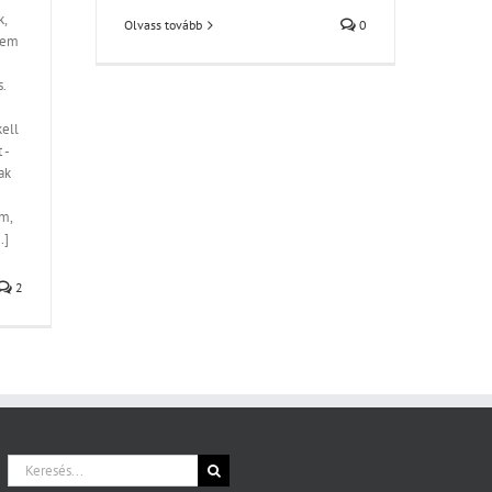
k,
Olvass tovább
0
tem
.
ell
 -
ak
m,
.]
2
Keresés...