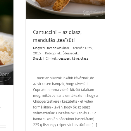
Cantuccini – az olasz,
mandulás „tea”süti
Megyeri Domonkos
által
|
február 16th,
2015
|
Kategóriák:
Édességek
,
Snack
|
Címkék:
desszert
,
kávé
,
olasz
... mert az olaszok inkább kávéznak, de
az viccesen hangzik, hogy kávésüti.
Cupcake Jemma videói között találtam
meg, miközben arra emlékeztem, hogy a
Chiappa testvérek készítették el videó
,
formájában - lévén, hogy ők az olasz
származásúak. Hozzávalók: 2 tojás 155 g
barna cukor (én nádcukrot hasznlátam)
225 g liszt egy csipet só 1 cs sütőpor [...]