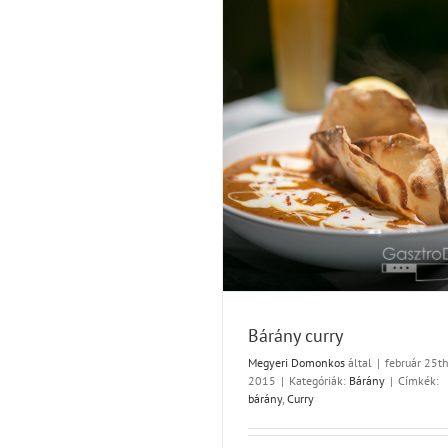
Édességek
Snack
Bárány curry
Bárány
Bárány curry
Megyeri Domonkos
által
|
február 25th
2015
|
Kategóriák:
Bárány
|
Címkék:
bárány
,
Curry