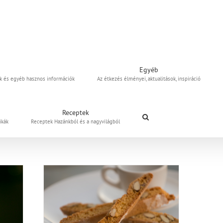
Egyéb
uk és egyéb hasznos információk
Az étkezés élményei, aktualitások, inspiráció
Receptek
ikák
Receptek Hazánkból és a nagyvilágból
ás „tea”süti