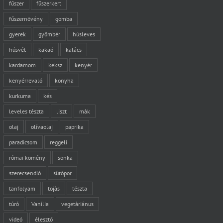
fűszer
fűszerkert
fűszernövény
gomba
gyerek
gyömbér
húsleves
húsvét
kakaó
kalács
kardamom
keksz
kenyér
kenyérrevaló
konyha
kurkuma
kés
leveles tészta
liszt
mák
olaj
olívaolaj
paprika
paradicsom
reggeli
római kömény
sonka
szerecsendió
sütőpor
tanfolyam
tojás
tészta
túró
Vanília
vegetáriánus
videó
élesztő