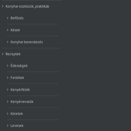
Konyhai eszközök, praktikák
Befőzés
Kések
Konyhai berendezés
Receptek
Édességek
Feltétek
Kenyérfélék
Kenyérrevalók
Köretek
Levesek