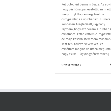
Két dolog ért bennem össze. Az egyi
hogy pár hónappal ezelőttig nem et
még curryt. Kaptam egy tasakos
currypasztát, és kipróbáltam. Fűszeres
Rendesen. Megtetszett, úgyhogy
rájöttem, hogy ezt nekem sűrűbben k
csinálnom. Aztán vettem currypasztát
de majd később szeretném magamn
készíteni a fűszerkeveréket - és
csináltam megint, de utána megunta
hogy csirke... Úgyhogy életemben [..
Olvass tovább