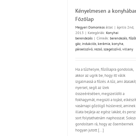
Konyhai berendezé
Kényelmesen a konyhába
Főzőlap
Megyeri Domonkos
által
|
április 2nd,
2013
|
Kategóriák:
Konyhai
berendezés
|
Címkék:
berendezés
,
főző
gáz
,
indukciós
,
kerámia
,
konyha
,
páraelszívó
,
rezsó
,
szagelszívó
,
villany
Ha a tűzhelyre, főzőlapra gondolok,
akkor az ugrik be, hogy itt válik
izgalmassá a főzés. A tűz, ami átalakít
nyerset, segít az ízek
összeérésében, megszelídíti a
fokhagymát, megsüti a tojást, elkészít
vasárnapi gőzölgő húslevest, aminek
illata bejárja az egész lakást, és persz
sort folytathatnám naphosszat. Soksz
gondoltam rá, hogy az ősembernek
hogyan jutott [...]