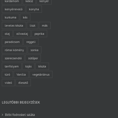
kardamom
keksz
kenyér
kenyérrevaló
konyha
kurkuma
kés
leveles tészta
liszt
mák
olaj
olívaolaj
paprika
paradicsom
reggeli
római kömény
sonka
szerecsendió
sütőpor
tanfolyam
tojás
tészta
túró
Vanília
vegetáriánus
videó
élesztő
LEGUTÓBBI BEJEGYZÉSEK
Bébi fodroskel saláta