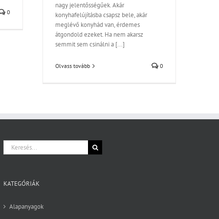
nagy jelentősségűek. Akár
0
konyhafelújításba csapsz bele, akár
meglévő konyhád van, érdemes
átgondold ezeket. Ha nem akarsz
semmit sem csinálni a [...]
Olvass tovább
0
Keresés...
KATEGÓRIÁK
Alapanyagok