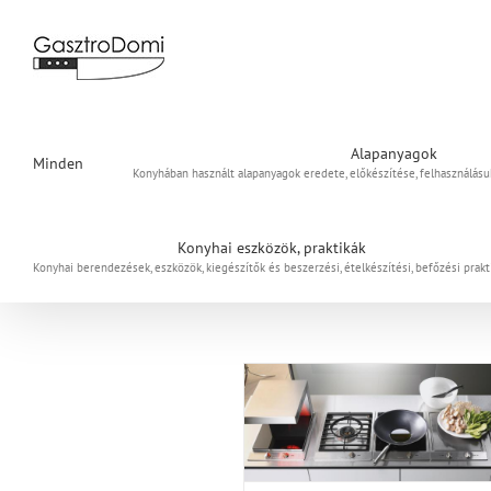
Kihagyás
Alapanyagok
Minden
Konyhában használt alapanyagok eredete, előkészítése, felhasználás
Konyhai eszközök, praktikák
Konyhai berendezések, eszközök, kiegészítők és beszerzési, ételkészítési, befőzési prakt
nyelmesen a konyhában – Főzőlap
Konyhai berendezés
Kényelmesen a konyhában