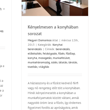
s
n –
Kényelmesen a konyhában
lap
,
sorozat
Megyeri Domonkos
által
|
március 12th,
2013
|
Kategóriák:
Konyhai
berendezés
|
Címkék:
berendezés
,
előkészítés
,
feldolgozás
,
főzés
,
főzőlap
,
konyha
,
mosogatás
,
munkafelület
,
munkaháromszög
,
sütés
,
tálalás
,
tárolás
,
ja a
tisztítás
,
világítás
i a
A háziasszony és a főzést kedvelő férfi
 az
vagy nő rengeteg időt tölt a konyhában.
e a
Minél kényelmesebb a konyhában a
or
munkafolyamatok között váltani, annál
nagyobb öröm lesz a főzés, így érdemes
figyelmet fordíts az apróságokra, amik