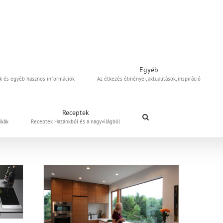
Egyéb
uk és egyéb hasznos információk
Az étkezés élményei, aktualitások, inspiráció
Receptek
ikák
Receptek Hazánkból és a nagyvilágból
 sorozat