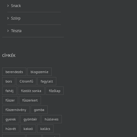
Snack
Szörp
Tészta
CÍMKÉK
berendezés
blogszemle
bors
Citromfű
fagylalt
fahéj
füstölt sonka
főzőlap
fűszer
fűszerkert
fűszernövény
gomba
gyerek
gyömbér
húsleves
húsvét
kakaó
kalács