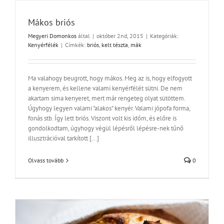
Mákos briós
Megyeri Domonkos
által
|
október 2nd, 2015
|
Kategóriák:
Kenyérfélék
|
Címkék:
briós
,
kelt tészta
,
mák
Ma valahogy beugrott, hogy mákos. Meg az is, hogy elfogyott
a kenyerem, és kellene valami kenyérfélét sütni. De nem
akartam sima kenyeret, mert már rengeteg olyat sütöttem.
Úgyhogy legyen valami "alakos" kenyér. Valami jópofa forma,
fonás stb. Így lett briós. Viszont volt kis időm, és előre is
gondolkodtam, úgyhogy végül lépésről lépésre-nek tűnő
illusztrációval tarkított [...]
Olvass tovább
0