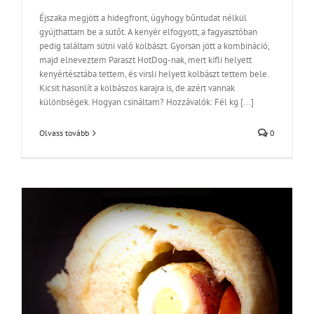
Éjszaka megjött a hidegfront, úgyhogy bűntudat nélkül
gyújthattam be a sütőt. A kenyér elfogyott, a fagyasztóban
pedig találtam sütni való kolbászt. Gyorsan jött a kombináció,
majd elneveztem Paraszt HotDog-nak, mert kifli helyett
kenyértésztába tettem, és virsli helyett kolbászt tettem bele.
Kicsit hasonlít a kolbászos karajra is, de azért vannak
különbségek. Hogyan csináltam? Hozzávalók: Fél kg [...]
Olvass tovább
0