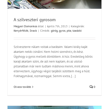
A szilveszteri gyrosom
Megyeri Domonkos
által
|
április 7th, 2013
|
Kategóriák:
Kenyérfélék
,
Snack
|
Címkék:
görög
,
gyros
,
pita
,
tzadziki
Szilveszterre nálam voltak a barátaim. Valami király kaját
akartam nekik csinálni. Nem holmi szendvics, és kész.
Úgyhogy a gyros mellett döntöttem. A hús: Eredetileg bőrös
karajt akartam sütni, de azt nem kaptam, és az utolsó
pillanatban már nem tudtam máshova menni, mint ahova
elterveztem, úgyhogy végül tarjából sütöttem meg a húst.
Fokhagymával, rozmaringgal. Semmi extra, [...]
Olvass tovább
0