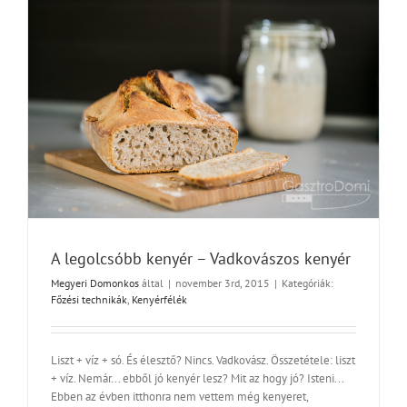
A legolcsóbb kenyér – Vadkovászos kenyér
Megyeri Domonkos
által
|
november 3rd, 2015
|
Kategóriák:
Főzési technikák
,
Kenyérfélék
Liszt + víz + só. És élesztő? Nincs. Vadkovász. Összetétele: liszt
+ víz. Nemár... ebből jó kenyér lesz? Mit az hogy jó? Isteni...
Ebben az évben itthonra nem vettem még kenyeret,