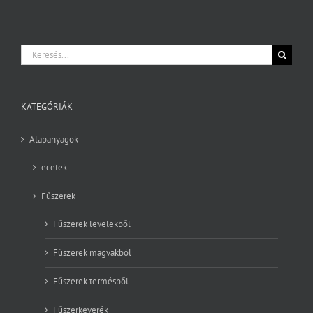
Keresés...
KATEGÓRIÁK
Alapanyagok
ecetek
Fűszerek
Fűszerek levelekből
Fűszerek magvakból
Fűszerek termésből
Fűszerkeverék
Gyümölcsök