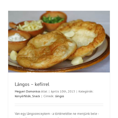
Lángos – kefírrel
Megyeri Domonkos
által
|
április 10th, 2013
|
Kategóriák:
Kenyérfélék
,
Snack
|
Címkék:
lángos
Van egy lángosreceptem - a történetébe ne menjünk bele -