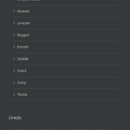
Levesek
Reggeli
Rizottó
Saláták
Snack
Szörp
Tészta
CÍMKÉK
berendezés
blogszemle
bors
Citromfű
fagylalt