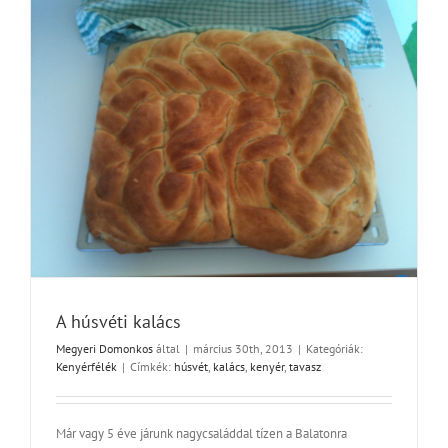
A húsvéti kalács
Megyeri Domonkos
által
|
március 30th, 2013
|
Kategóriák:
Kenyérfélék
|
Címkék:
húsvét
,
kalács
,
kenyér
,
tavasz
Már vagy 5 éve járunk nagycsaláddal tízen a Balatonra