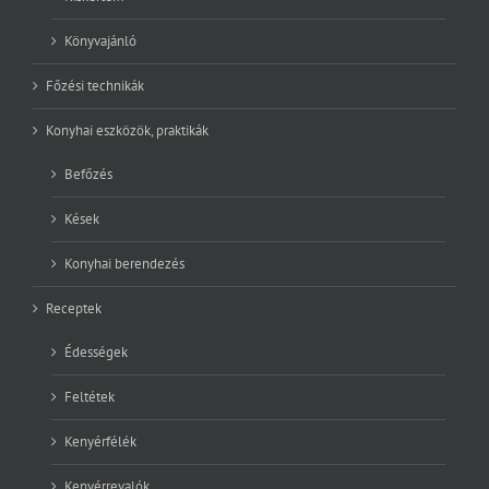
Főzési technikák
Konyhai eszközök, praktikák
Befőzés
Kések
Konyhai berendezés
Receptek
Édességek
Feltétek
Kenyérfélék
Kenyérrevalók
Köretek