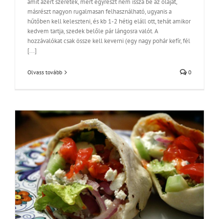
amit azért szeretek, mert egyrészt nem issza be az olajat,
másrészt nagyon rugalmasan felhasználható, ugyanis a
hűtőben kell keleszteni, és kb 1-2 hétig eláll ott, tehát amikor
kedvem tartja, szedek belőle pár lángosra valót. A
hozzávalókat csak össze kell keverni (egy nagy pohár kefír, fél
[...]
Olvass tovább
0