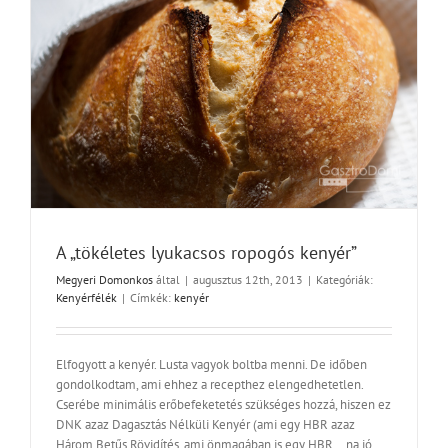
A „tökéletes lyukacsos ropogós kenyér”
Megyeri Domonkos
által
|
augusztus 12th, 2013
|
Kategóriák:
Kenyérfélék
|
Címkék:
kenyér
Elfogyott a kenyér. Lusta vagyok boltba menni. De időben
gondolkodtam, ami ehhez a recepthez elengedhetetlen.
Cserébe minimális erőbefeketetés szükséges hozzá, hiszen ez
DNK azaz Dagasztás Nélküli Kenyér (ami egy HBR azaz
Három Betűs Rövidítés, ami önmagában is egy HBR... na jó,