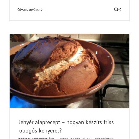
Olvass tovább
0
Kenyér alaprecept – hogyan készíts friss
ropogós kenyeret?
Megyeri Domonkos
által
|
március 10th, 2013
|
Kategóriák: