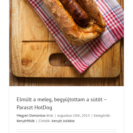
Elmúlt a meleg, begyújtottam a sütőt –
Paraszt HotDog
Megyeri Domonkos
által
|
augusztus 10th, 2013
|
Kategóriák:
Kenyérfélék
|
Címkék:
kenyér
,
kolbász