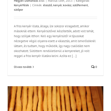
Megyeri Domonkos
által
|
március 18th, 2013
|
Kategóriák:
Kenyérfélék
|
Címkék:
élesztő
,
kenyér
,
kovász
,
sütőferment
,
sütőpor
A friss kenyér illata, állaga, íze sokszor elragadott, amikor
másoknál ettem. Kenyérsütővel készítették, adott volt tehát,
hogy szóljak itthon: Kell egy kenyérsütő! A típusokat
nézegetve végül olyanra esett a választás, amit ismerősöknél
láttam, és tudtam, hogy működik, így nagy csalódást nem
okozhatott. Sütöttem rendületlenül a kenyereket, jó volt
reggel a friss kenyér illatára kelni. Azóta ez [...]
Olvass tovább
0