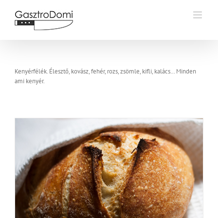
Kihagyás
Kenyérfélék. Élesztő, kovász, fehér, rozs, zsömle, kifli, kalács… Minden
ami kenyér.