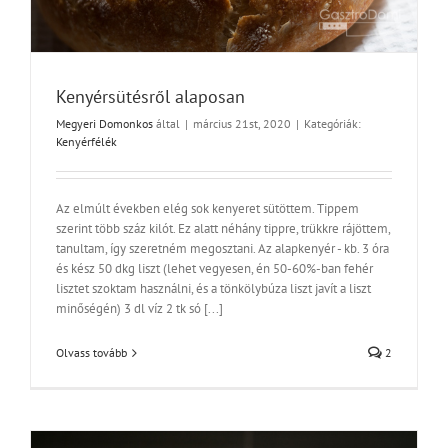
Kenyérsütésről alaposan
Megyeri Domonkos
által
|
március 21st, 2020
|
Kategóriák:
Kenyérfélék
Az elmúlt években elég sok kenyeret sütöttem. Tippem
szerint több száz kilót. Ez alatt néhány tippre, trükkre rájöttem,
tanultam, így szeretném megosztani. Az alapkenyér - kb. 3 óra
és kész 50 dkg liszt (lehet vegyesen, én 50-60%-ban fehér
lisztet szoktam használni, és a tönkölybúza liszt javít a liszt
minőségén) 3 dl víz 2 tk só [...]
Olvass tovább
2