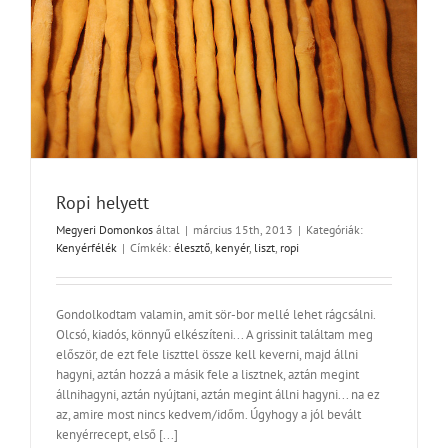
Ropi helyett
Megyeri Domonkos
által
|
március 15th, 2013
|
Kategóriák:
Kenyérfélék
|
Címkék:
élesztő
,
kenyér
,
liszt
,
ropi
Gondolkodtam valamin, amit sör-bor mellé lehet rágcsálni.
Olcsó, kiadós, könnyű elkészíteni... A grissinit találtam meg
először, de ezt fele liszttel össze kell keverni, majd állni
hagyni, aztán hozzá a másik fele a lisztnek, aztán megint
állnihagyni, aztán nyújtani, aztán megint állni hagyni... na ez
az, amire most nincs kedvem/időm. Úgyhogy a jól bevált
kenyérrecept, első [...]