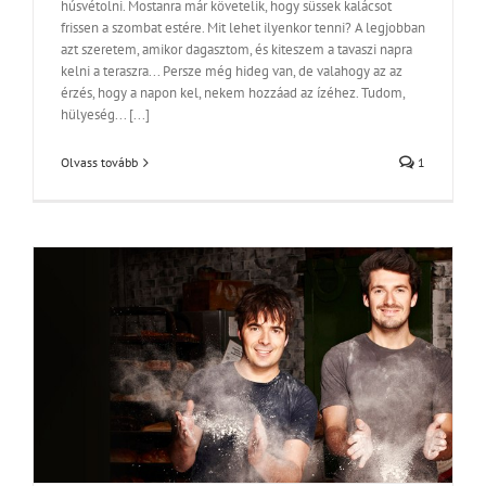
húsvétolni. Mostanra már követelik, hogy süssek kalácsot
frissen a szombat estére. Mit lehet ilyenkor tenni? A legjobban
azt szeretem, amikor dagasztom, és kiteszem a tavaszi napra
kelni a teraszra... Persze még hideg van, de valahogy az az
érzés, hogy a napon kel, nekem hozzáad az ízéhez. Tudom,
hülyeség... [...]
Olvass tovább
1