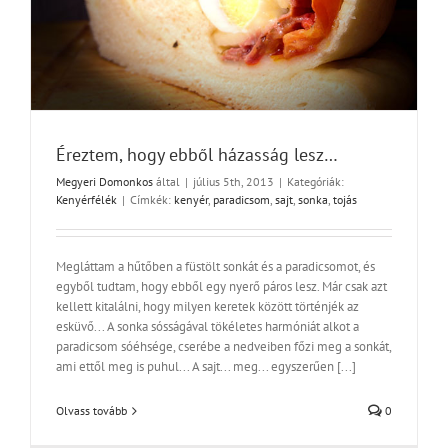
Éreztem, hogy ebből házasság lesz…
Megyeri Domonkos
által
|
július 5th, 2013
|
Kategóriák:
Kenyérfélék
|
Címkék:
kenyér
,
paradicsom
,
sajt
,
sonka
,
tojás
Megláttam a hűtőben a füstölt sonkát és a paradicsomot, és
egyből tudtam, hogy ebből egy nyerő páros lesz. Már csak azt
kellett kitalálni, hogy milyen keretek között történjék az
esküvő... A sonka sósságával tökéletes harmóniát alkot a
paradicsom sóéhsége, cserébe a nedveiben főzi meg a sonkát,
ami ettől meg is puhul... A sajt... meg... egyszerűen [...]
Olvass tovább
0