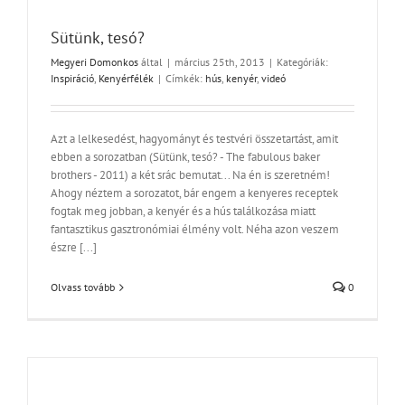
Sütünk, tesó?
Megyeri Domonkos
által
|
március 25th, 2013
|
Kategóriák:
Inspiráció
,
Kenyérfélék
|
Címkék:
hús
,
kenyér
,
videó
Azt a lelkesedést, hagyományt és testvéri összetartást, amit
ebben a sorozatban (Sütünk, tesó? - The fabulous baker
brothers - 2011) a két srác bemutat... Na én is szeretném!
Ahogy néztem a sorozatot, bár engem a kenyeres receptek
fogtak meg jobban, a kenyér és a hús találkozása miatt
fantasztikus gasztronómiai élmény volt. Néha azon veszem
észre [...]
Olvass tovább
0