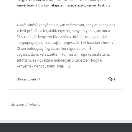
Kenyérfélék
|
Címkék:
alapélelmiszer
,
élesztő
,
kenyér
,
liszt
,
víz
A saját sütésű kenyérnek olyan varázsa van, hogy mindenkinek
ki kell próbálnia legalább egyszer, hogy milyen is, amikor a
friss, ropogós kenyeret kivesszük a sütőből, megszagoljuk,
megropogtatjuk, majd vajjal megesszük. Leírhatatlan élmény.
Olyan boldogság fog el, amikor rágondolok... Én
dagasztottam, kelesztettem, formáztam, újra kelesztettem,
sütöttem, és vigyáztam mindegyik pillanatban, hogy a
kenyérnek nehogy bármi baja [...]
Olvass tovább
1