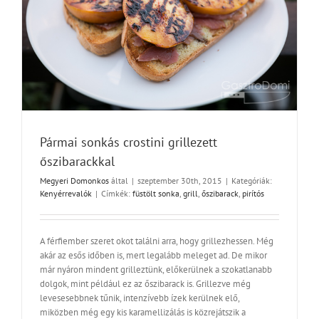
Pármai sonkás crostini grillezett
őszibarackkal
Megyeri Domonkos
által
|
szeptember 30th, 2015
|
Kategóriák:
Kenyérrevalók
|
Címkék:
füstölt sonka
,
grill
,
őszibarack
,
pirítós
A férfiember szeret okot találni arra, hogy grillezhessen. Még
akár az esős időben is, mert legalább meleget ad. De mikor
már nyáron mindent grilleztünk, előkerülnek a szokatlanabb
dolgok, mint például ez az őszibarack is. Grillezve még
levesesebbnek tűnik, intenzívebb ízek kerülnek elő,
miközben még egy kis karamellizálás is közrejátszik a