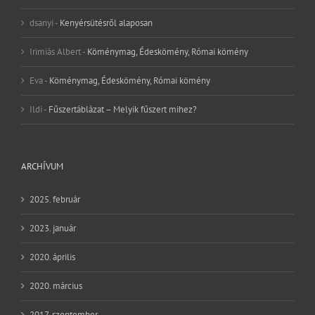
dsanyi
-
Kenyérsütésről alaposan
Irimiás Albert
-
Köménymag, Édeskömény, Római kömény
Eva
-
Köménymag, Édeskömény, Római kömény
Ildi
-
Fűszertáblázat – Melyik fűszert mihez?
ARCHÍVUM
2025. február
2023. január
2020. április
2020. március
2017. szeptember