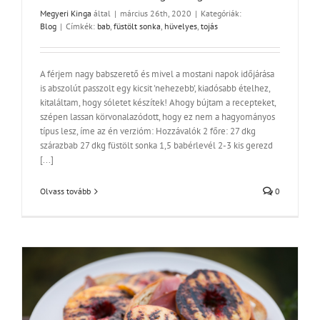
Megyeri Kinga
által
|
március 26th, 2020
|
Kategóriák:
Blog
|
Címkék:
bab
,
füstölt sonka
,
hüvelyes
,
tojás
A férjem nagy babszerető és mivel a mostani napok időjárása
is abszolút passzolt egy kicsit 'nehezebb', kiadósabb ételhez,
kitaláltam, hogy sóletet készítek! Ahogy bújtam a recepteket,
szépen lassan körvonalazódott, hogy ez nem a hagyományos
típus lesz, íme az én verzióm: Hozzávalók 2 főre: 27 dkg
szárazbab 27 dkg füstölt sonka 1,5 babérlevél 2-3 kis gerezd
[...]
Olvass tovább
0