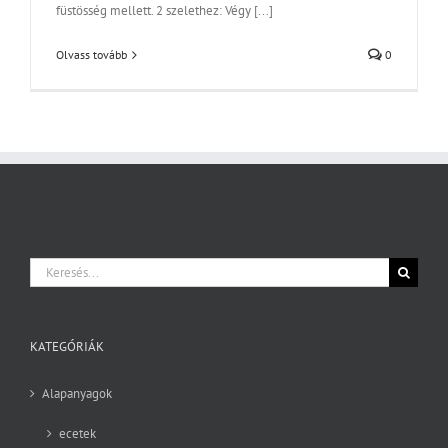
füstösség mellett. 2 szelethez: Végy [...]
Olvass tovább
0
Keresés...
KATEGÓRIÁK
Alapanyagok
ecetek