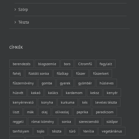
Szörp
Tészta
CÍMKÉK
berendezés
blogszemle
bors
Citromfű
fagylalt
fahéj
füstölt sonka
főzőlap
fűszer
fűszerkert
fűszernövény
gomba
gyerek
gyömbér
húsleves
húsvét
kakaó
kalács
kardamom
keksz
kenyér
kenyérrevaló
konyha
kurkuma
kés
leveles tészta
liszt
mák
olaj
olívaolaj
paprika
paradicsom
reggeli
római kömény
sonka
szerecsendió
sütőpor
tanfolyam
tojás
tészta
túró
Vanília
vegetáriánus