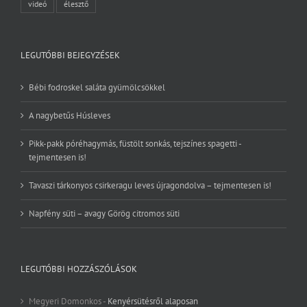
videó
élesztő
LEGUTÓBBI BEJEGYZÉSEK
Bébi fodroskel saláta gyümölcsökkel
A nagybetűs Húsleves
Pikk-pakk póréhagymás, füstölt sonkás, tejszínes spagetti -
tejmentesen is!
Tavaszi tárkonyos csirkeragu leves újragondolva – tejmentesen is!
Napfény süti – avagy Görög citromos süti
LEGUTÓBBI HOZZÁSZÓLÁSOK
Megyeri Domonkos
-
Kenyérsütésről alaposan