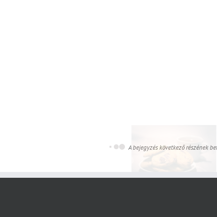
alkohollal [...]
Nyers paradicsomszószos t
Olvass tovább
paradicsomos tészták új d
Tészta
olate chip cookie – Csokis keksz – A
nagykedvenc
Édességek
Chocolate chip cookie –
Csokis keksz – A
nagykedvenc
Megyeri Domonkos
által
|
szeptember