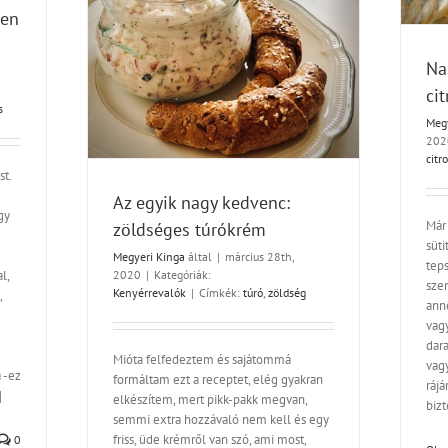
sen
öldséges
Na
ci
s
Meg
202
citr
t.
Az egyik nagy kedvenc:
gy
Már 
zöldséges túrókrém
süti
Megyeri Kinga
által
|
március 28th,
tep
l,
2020
|
Kategóriák:
szem
Kenyérrevalók
|
Címkék:
túró
,
zöldség
,
ann
vag
dara
Mióta felfedeztem és sajátommá
vag
 -ez
formáltam ezt a receptet, elég gyakran
rájá
]
elkészítem, mert pikk-pakk megvan,
biz
semmi extra hozzávaló nem kell és egy
friss, üde krémről van szó, ami most,
0