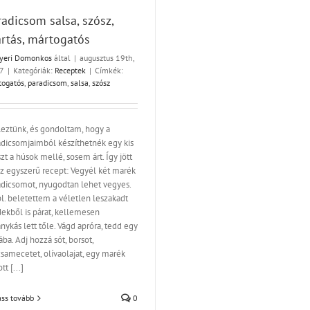
radicsom salsa, szósz,
rtás, mártogatós
yeri Domonkos
által
|
augusztus 19th,
7
|
Kategóriák:
Receptek
|
Címkék:
togatós
,
paradicsom
,
salsa
,
szósz
leztünk, és gondoltam, hogy a
adicsomjaimból készíthetnék egy kis
zt a húsok mellé, sosem árt. Így jött
az egyszerű recept: Vegyél két marék
adicsomot, nyugodtan lehet vegyes.
l. beletettem a véletlen leszakadt
dekből is párat, kellemesen
nykás lett tőle. Vágd apróra, tedd egy
ába. Adj hozzá sót, borsot,
samecetet, olívaolajat, egy marék
tt [...]
ss tovább
0