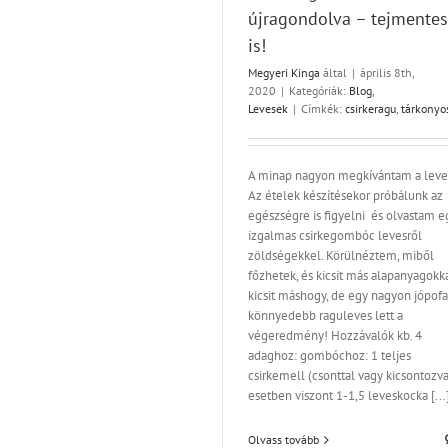
újragondolva – tejmente
Az egyik nagy kedvenc: z
is!
túrókrém
Megyeri Kinga
által
|
április 8th,
Kenyérrevalók
2020
|
Kategóriák:
Blog
,
Levesek
|
Címkék:
csirkeragu
,
tárkonyo
A minap nagyon megkívántam a leves
Az ételek készítésekor próbálunk az
egészségre is figyelni és olvastam e
izgalmas csirkegombóc levesről
zöldségekkel. Körülnéztem, miből
főzhetek, és kicsit más alapanyagokka
kicsit máshogy, de egy nagyon jópofa
könnyedebb raguleves lett a
végeredmény! Hozzávalók kb. 4
adaghoz: gombóchoz: 1 teljes
csirkemell (csonttal vagy kicsontozva
esetben viszont 1-1,5 leveskocka [...
Olvass tovább