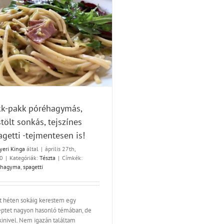
kk-pakk póréhagymás,
stölt sonkás, tejszínes
agetti -tejmentesen is!
yeri Kinga
által
|
április 27th,
0
|
Kategóriák:
Tészta
|
Címkék:
éhagyma
,
spagetti
t héten sokáig kerestem egy
eptet nagyon hasonló témában, de
kinivel. Nem igazán találtam