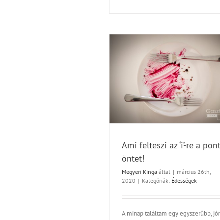
mi felteszi az ‘i’-re a pontot: öntet!
Édességek
Ami felteszi az ‘i’-re a pon
öntet!
Megyeri Kinga
által
|
március 26th,
2020
|
Kategóriák:
Édességek
Toszkán kenyeres paradics
A minap találtam egy egyszerűbb, jó
betűtészta nélkül