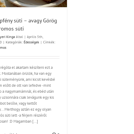
pfény süti – avagy Görög
tromos süti
yeri Kinga
által
|
április 5th,
0
|
Kategóriák:
Édességek
|
Címkék:
omos
régóta el akartam készíteni ezt a
t. Mostanában örülök, ha van egy
si süteményünk, ami kicsit kevésbé
 előtt de ott van lefedve -mint
o a nagymamámnál, és ebéd után
y uzsonnára csak levágunk egy kis
bot belőle, vagy kettőt
y... Merthogy aztán ez egy olyan
rós süti lett -a férjem részéről
tosan! :D Magamban [...]