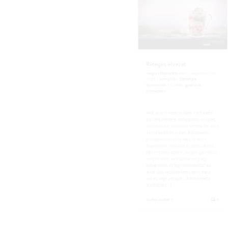
Réteges élvezet
Megyeri Domonkos
által
|
augusztus 1
2017
|
Kategóriák:
Édességek
,
Gyümölcsök
|
Címkék:
gyömölcs
,
mascarpone
Akár le sem kellene írjam. Mert a ké
elmond mindent. Hangulatot, recepte
hozzávalókat, élvezetet satöbbi. De a
a rend kedvéért mégis: Babapiskóta,
pirosgyümölcs (friss vagy ha nincs,
fagyasztott), vaníliával és (por)cukorr
kikevert mascarpone, megint gyümöl
megint krém, beleszúrva még egy
babapiskóta, és "egykismentadísz". Az
alkoholos verzióba lehet tenni triple
sec-et, vagy pezsgőt... A töményebb