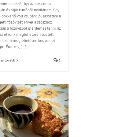
omra tetszőt, így az olvasottak
ján és saját kútfőből nekiláttam. Egy
ó bökkenő volt csupán: jól elsóztam a
etti főzővizét. Mivel a szószhoz
ran a főzővízből is érdemes tenni, az
sz étkünk meglehetősen sós lett,
 nekem meglehetősen kedvemet
te. Érdekes, [...]
ss tovább
1