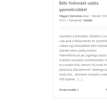
Bébi fodroskel saláta
gyümölcsökkel
Megyeri Domonkos
által
|
február 25th
2025
|
Kategóriák:
Saláták
Szeretem a fodroskelt. Ültettem is má
A nagybetűs Húslev
csak azok a fránya tetvek ne szeretné
Levesek
Láttam egy dobozkában bébi fodroske
Ilyenkor télen pedig minden
vitaminforrás jól jön, úgyhogy zsupsz
is tettem a kosárba. Gondolkodtam, 
ez a relatív erős, intenzív ízű levél m
passzolna. Balzsamecet? Valahogy az
most erős... Kerestem receptet a nete
Főtt tojással... [...]
Olvass tovább