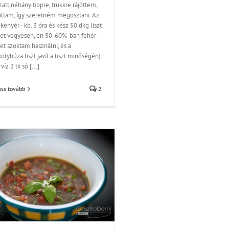
latt néhány tippre, trükkre rájöttem,
ultam, így szeretném megosztani. Az
kenyér - kb. 3 óra és kész 50 dkg liszt
het vegyesen, én 50-60%-ban fehér
tet szoktam használni, és a
ölybúza liszt javít a liszt minőségén)
 víz 2 tk só [...]
ss tovább
2