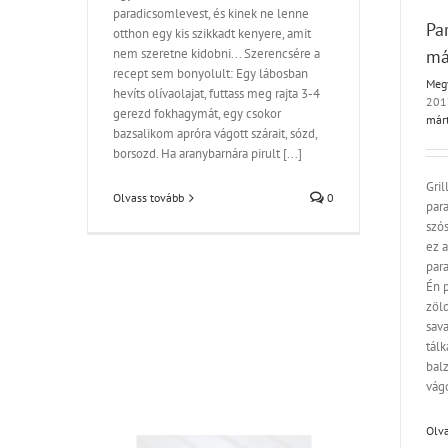
paradicsomlevest, és kinek ne lenne
Pa
otthon egy kis szikkadt kenyere, amit
nem szeretne kidobni... Szerencsére a
má
recept sem bonyolult: Egy lábosban
Meg
hevíts olívaolajat, futtass meg rajta 3-4
201
gerezd fokhagymát, egy csokor
4th,
már
bazsalikom apróra vágott szárait, sózd,
borsozd. Ha aranybarnára pirult [...]
Gril
Olvass tovább
0
par
szós
p
ez 
t,
par
zért
Én p
zöl
sava
al
tálk
cs,
balz
vágo
Olva