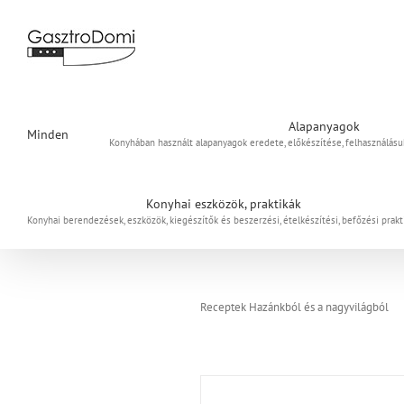
Kihagyás
Alapanyagok
Minden
Konyhában használt alapanyagok eredete, előkészítése, felhasználás
Konyhai eszközök, praktikák
Konyhai berendezések, eszközök, kiegészítők és beszerzési, ételkészítési, befőzési prakt
Receptek Hazánkból és a nagyvilágból