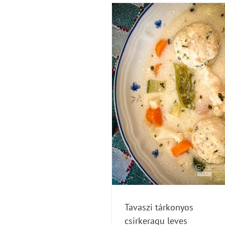
Tavaszi tárkonyos csirkeragu leves
újragondolva – tejmentesen is!
Blog
Levesek
Tavaszi tárkonyos
csirkeragu leves