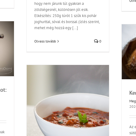
Olva
hogy nem járunk túl gyakran a
zöldségesnél, különösen jól esik.
Elkészítés: 250g túrót 1 szűk kis pohár
joghurttal, sóval és borssal (ízlés szerint,
mehet még hozzá egy [...]
Olvass tovább
0
Kenyérsütésről alaposan
Kenyérfélék
tot:
Ke
Meg
202
Az 
omleves –
nak
sütö