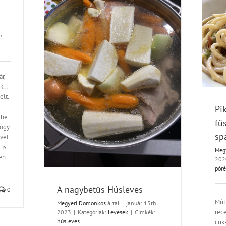
,
Pikk-pakk póréhagymás, füstölt sonkás,
tejszínes spagetti -tejmentesen is!
Tészta
r,
es
k...
lt.
Pi
 be
fü
hogy
sp
ivel
 is
Meg
n...
202
pór
A nagybetűs Húsleves
0
Múl
Megyeri Domonkos
által
|
január 13th,
rec
2023
|
Kategóriák:
Levesek
|
Címkék:
húsleves
cuk