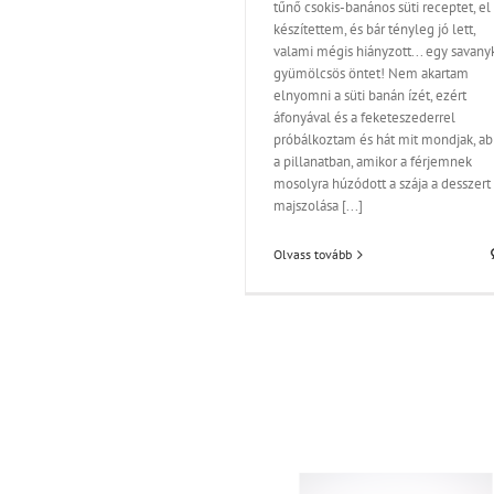
tűnő csokis-banános süti receptet, el 
Levesek
készítettem, és bár tényleg jó lett,
valami mégis hiányzott... egy savanyk
gyümölcsös öntet! Nem akartam
elnyomni a süti banán ízét, ezért
áfonyával és a feketeszederrel
próbálkoztam és hát mit mondjak, a
a pillanatban, amikor a férjemnek
mosolyra húzódott a szája a desszert
majszolása [...]
Olvass tovább
Réteges élvezet
Édességek
Gyümölcsök