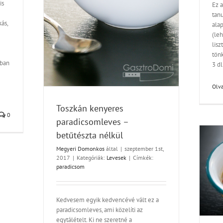
is
Ez a
tan
ás,
alap
(le
lisz
tönk
bban
3 dl
Olva
Toszkán kenyeres
0
paradicsomleves –
betűtészta nélkül
Megyeri Domonkos
által
|
szeptember 1st,
2017
|
Kategóriák:
Levesek
|
Címkék:
paradicsom
Paradicsom salsa, szósz, mártás,
mártogatós
Receptek
Kedvesem egyik kedvencévé vált ez a
paradicsomleves, ami közelíti az
egytálételt. Ki ne szeretné a