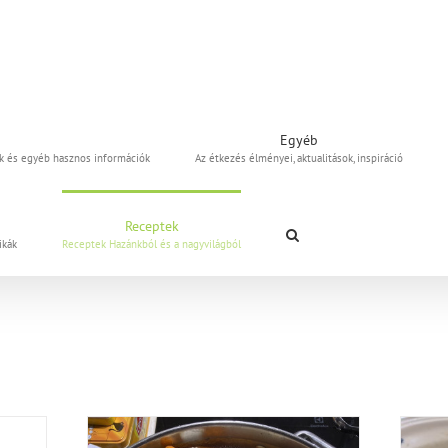
Egyéb
uk és egyéb hasznos információk
Az étkezés élményei, aktualitások, inspiráció
Receptek
ikák
Receptek Hazánkból és a nagyvilágból