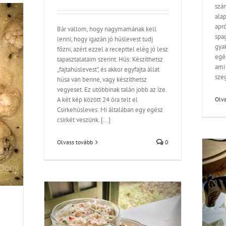
szám
alap
apr
Bár vallom, hogy nagymamának kell
spag
lenni, hogy igazán jó húslevest tudj
gyak
főzni, azért ezzel a recepttel elég jó lesz
egé
tapasztalataim szerint. Hús: Készíthetsz
ami
„fajtahúslevest”, és akkor egyfajta állat
szeg
húsa van benne, vagy készíthetsz
vegyeset. Ez utóbbinak talán jobb az íze.
A két kép között 24 óra telt el
Olva
Csirkehúsleves: Mi általában egy egész
csirkét veszünk. [...]
Olvass tovább
0
Napfény süti – avagy Görög citromos süti
Édességek