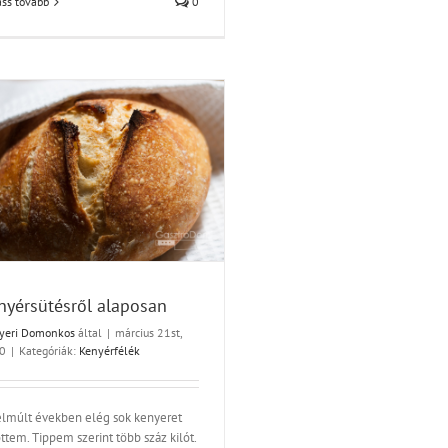
ss tovább
0
nyérsütésről alaposan
yeri Domonkos
által
|
március 21st,
0
|
Kategóriák:
Kenyérfélék
elmúlt években elég sok kenyeret
ttem. Tippem szerint több száz kilót.