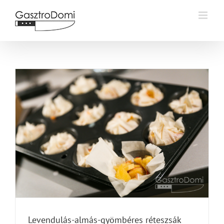
Kihagyás
Levendulás-almás-gyömbéres réteszsák