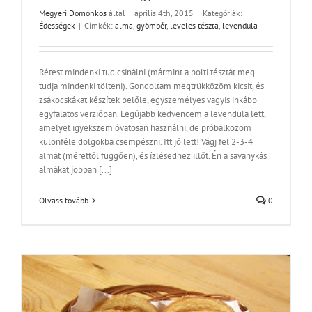
Megyeri Domonkos
által
|
április 4th, 2015
|
Kategóriák:
Édességek
|
Címkék:
alma
,
gyömbér
,
leveles tészta
,
levendula
Rétest mindenki tud csinálni (mármint a bolti tésztát meg
tudja mindenki tölteni). Gondoltam megtrükközöm kicsit, és
zsákocskákat készítek belőle, egyszemélyes vagyis inkább
egyfalatos verzióban. Legújabb kedvencem a levendula lett,
amelyet igyekszem óvatosan használni, de próbálkozom
különféle dolgokba csempészni. Itt jó lett! Vágj fel 2-3-4
almát (mérettől függően), és ízlésedhez illőt. Én a savanykás
almákat jobban [...]
Olvass tovább
0