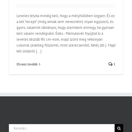
Leveles tészta mindig kell, hogy a mélyhűtőben legyen. És ez
a két "recept" (még annak sem nevezném) olyan egyszerű, és
gyors, valamint látványos, hogy szerintem elmegy, ha gyorsan
kell valami vendégváró. Édes - Pálmalevél Nyújtsd ki a
leveles tésztát fél cm-esre, majd szórd meg vékonyan
cukorral (esetleg fűszerrel, mint szerecsendió, fahéj stb.). Majd
két oldalról [...]
Olvass tovább
1
Keresés...