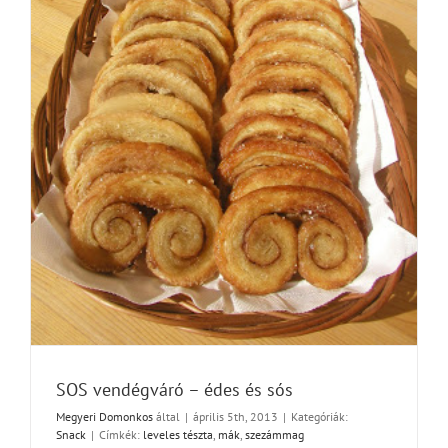
SOS vendégváró – édes és sós
Megyeri Domonkos
által
|
április 5th, 2013
|
Kategóriák:
Snack
|
Címkék:
leveles tészta
,
mák
,
szezámmag