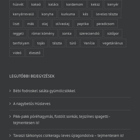
húsvét
kakaó
kalács
kardamom
keksz
kenyér
kenyérrevaló
konyha
kurkuma
kés
leveles tészta
liszt
mák
olaj
olívaolaj
paprika
paradicsom
reggeli
római kömény
sonka
szerecsendió
sütőpor
tanfolyam
tojás
tészta
túró
Vanília
vegetáriánus
videó
élesztő
LEGUTÓBBI BEJEGYZÉSEK
Bébi fodroskel saláta gyümölcsökkel
A nagybetűs Húsleves
Pikk-pakk póréhagymás, füstölt sonkás, tejszínes spagetti -
tejmentesen is!
Tavaszi tárkonyos csirkeragu leves újragondolva – tejmentesen is!