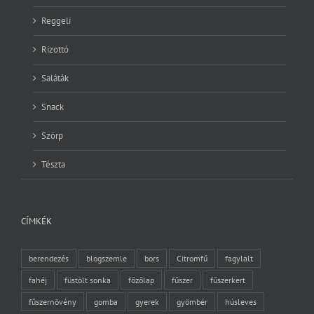
Reggeli
Rizottó
Saláták
Snack
Szörp
Tészta
CÍMKÉK
berendezés
blogszemle
bors
Citromfű
fagylalt
fahéj
füstölt sonka
főzőlap
fűszer
fűszerkert
fűszernövény
gomba
gyerek
gyömbér
húsleves