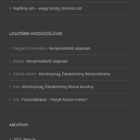
Napfény süti – avagy Görög citromos süti
LEGUTÓBBI HOZZÁSZÓLÁSOK
Megyeri Domonkos
-
Kenyérsütésről alaposan
dsanyi
-
Kenyérsütésről alaposan
Irimiás Albert
-
Köménymag, Édeskömény, Római kömény
Eva
-
Köménymag, Édeskömény, Római kömény
Ildi
-
Fűszertáblázat – Melyik fűszert mihez?
ARCHÍVUM
2025. február