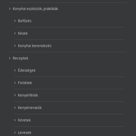
Konyhai eszközök, praktikák
Befőzés
Kések
Konyhai berendezés
Receptek
Édességek
Feltétek
Kenyérfélék
Kenyérrevalók
Köretek
Levesek