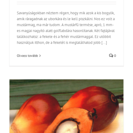
Savanyúságokban néztem régen, hogy mik azok a kis bogyók,
amik ráragadnak az uborkára és le kell piszkálni. Nos ez volt a
mustármag, ma már tudom. A mustárfű termése, apró, 1 mm-
es magjai nagyító alatt golflabdára hasonlítanak. Két fajtájával
találkozhatsz: a fekete és a fehér mustármaggal. Ez utóbbit
használjuk itthon, de a feketét is megtalálhatod jobb [...]
Olvass tovább
0