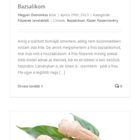
Bazsalikom
Megyeri Domonkos
által
|
április 29th, 2013
|
Kategóriák:
Fűszerek levelekből
|
Címkék:
Bazsalikom
,
fűszer
,
fűszernövény
Amíg a szárított formáját ismertem, addig nem különösebben
voltam oda érte. De amint megismertem a friss bazsalikomot,
már más volt a hozzáállásom. A friss fűszerek mindig sokkal
több életet adnak az ételnek, bár kicsit többet is kell belőlük
használni. Látványban is, de ízben is - szerintem - jobb a friss.
Ma ugye a legtöbb nagy [...]
Olvass tovább
0