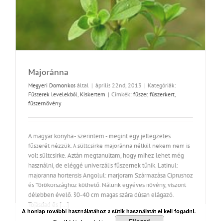
Majoránna
Megyeri Domonkos
által
|
április 22nd, 2013
|
Kategóriák:
Fűszerek levelekből
,
Kiskertem
|
Címkék:
fűszer
,
fűszerkert
,
fűszernövény
A magyar konyha - szerintem - megint egy jellegzetes
fűszerét nézzük. A sültcsirke majoránna nélkül nekem nem is
volt sültcsirke. Aztán megtanultam, hogy mihez lehet még
használni, de eléggé univerzális fűszernek tűnik. Latinul:
majoranna hortensis Angolul: marjoram Származása Ciprushoz
és Törökországhoz köthető. Nálunk egyéves növény, viszont
délebben évelő. 30-40 cm magas szára dúsan elágazó.
Tojásdad és [...]
A honlap további használatához a sütik használatát el kell fogadni.