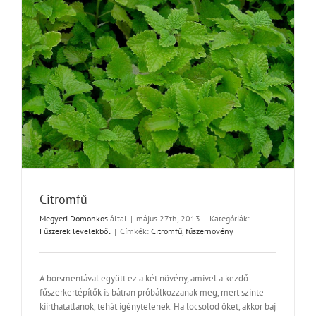
Citromfű
Megyeri Domonkos
által
|
május 27th, 2013
|
Kategóriák:
Fűszerek levelekből
|
Címkék:
Citromfű
,
fűszernövény
A borsmentával együtt ez a két növény, amivel a kezdő
fűszerkertépítők is bátran próbálkozzanak meg, mert szinte
kiirthatatlanok, tehát igénytelenek. Ha locsolod őket, akkor baj