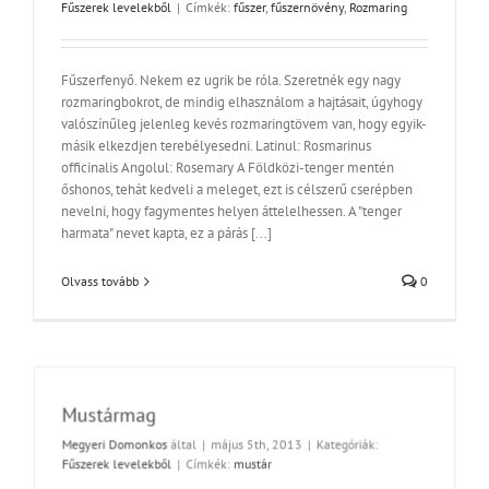
Fűszerek levelekből
|
Címkék:
fűszer
,
fűszernövény
,
Rozmaring
Fűszerfenyő. Nekem ez ugrik be róla. Szeretnék egy nagy
rozmaringbokrot, de mindig elhasználom a hajtásait, úgyhogy
valószínűleg jelenleg kevés rozmaringtövem van, hogy egyik-
másik elkezdjen terebélyesedni. Latinul: Rosmarinus
officinalis Angolul: Rosemary A Földközi-tenger mentén
őshonos, tehát kedveli a meleget, ezt is célszerű cserépben
nevelni, hogy fagymentes helyen áttelelhessen. A "tenger
harmata" nevet kapta, ez a párás [...]
Olvass tovább
0
Mustármag
Megyeri Domonkos
által
|
május 5th, 2013
|
Kategóriák:
Fűszerek levelekből
|
Címkék:
mustár