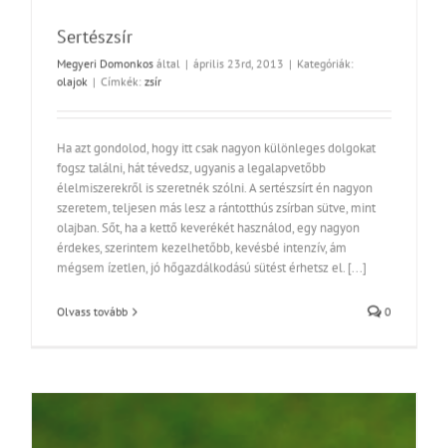
Sertészsír
Megyeri Domonkos
által
|
április 23rd, 2013
|
Kategóriák:
olajok
|
Címkék:
zsír
Ha azt gondolod, hogy itt csak nagyon különleges dolgokat
fogsz találni, hát tévedsz, ugyanis a legalapvetőbb
élelmiszerekről is szeretnék szólni. A sertészsírt én nagyon
szeretem, teljesen más lesz a rántotthús zsírban sütve, mint
olajban. Sőt, ha a kettő keverékét használod, egy nagyon
érdekes, szerintem kezelhetőbb, kevésbé intenzív, ám
mégsem ízetlen, jó hőgazdálkodású sütést érhetsz el. [...]
Olvass tovább
0