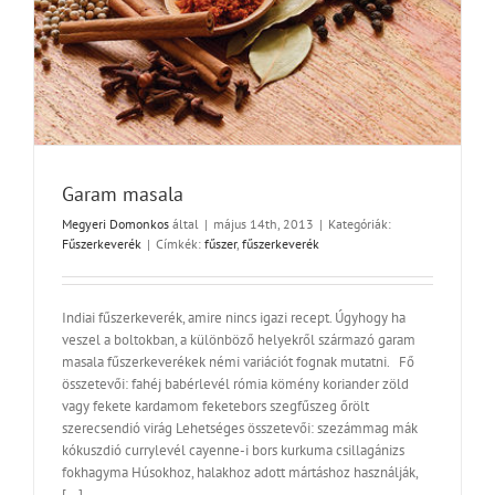
Garam masala
Megyeri Domonkos
által
|
május 14th, 2013
|
Kategóriák:
Fűszerkeverék
|
Címkék:
fűszer
,
fűszerkeverék
Indiai fűszerkeverék, amire nincs igazi recept. Úgyhogy ha
veszel a boltokban, a különböző helyekről származó garam
masala fűszerkeverékek némi variációt fognak mutatni. Fő
összetevői: fahéj babérlevél rómia kömény koriander zöld
vagy fekete kardamom feketebors szegfűszeg őrölt
szerecsendió virág Lehetséges összetevői: szezámmag mák
kókuszdió currylevél cayenne-i bors kurkuma csillagánizs
fokhagyma Húsokhoz, halakhoz adott mártáshoz használják,
[...]