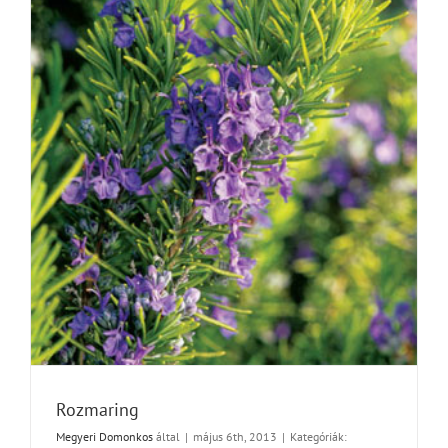
Rozmaring
Megyeri Domonkos
által
|
május 6th, 2013
|
Kategóriák: