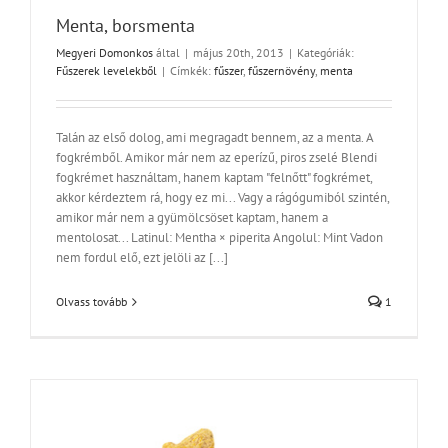
Menta, borsmenta
Megyeri Domonkos
által
|
május 20th, 2013
|
Kategóriák:
Fűszerek levelekből
|
Címkék:
fűszer
,
fűszernövény
,
menta
Talán az első dolog, ami megragadt bennem, az a menta. A
fogkrémből. Amikor már nem az eperízű, piros zselé Blendi
fogkrémet használtam, hanem kaptam "felnőtt" fogkrémet,
akkor kérdeztem rá, hogy ez mi... Vagy a rágógumiból szintén,
amikor már nem a gyümölcsöset kaptam, hanem a
mentolosat... Latinul: Mentha × piperita Angolul: Mint Vadon
nem fordul elő, ezt jelöli az [...]
Olvass tovább
1