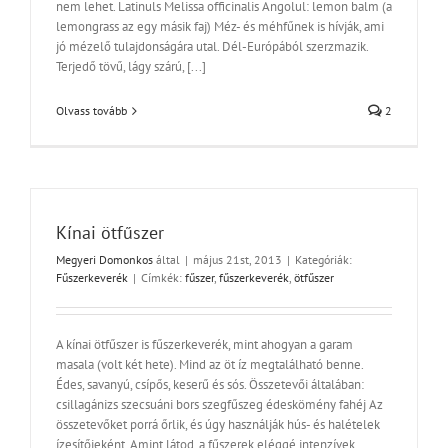
nem lehet. Latinuls Melissa officinalis Angolul: lemon balm (a
lemongrass az egy másik faj) Méz- és méhfűnek is hívják, ami
jó mézelő tulajdonságára utal. Dél-Európából szerzmazik.
Terjedő tövű, lágy szárú, [...]
Olvass tovább
2
Kínai ötfűszer
Megyeri Domonkos
által
|
május 21st, 2013
|
Kategóriák:
Fűszerkeverék
|
Címkék:
fűszer
,
fűszerkeverék
,
ötfűszer
A kínai ötfűszer is fűszerkeverék, mint ahogyan a garam
masala (volt két hete). Mind az öt íz megtalálható benne.
Édes, savanyú, csípős, keserű és sós. Összetevői általában:
csillagánizs szecsuáni bors szegfűszeg édeskömény fahéj Az
összetevőket porrá őrlik, és úgy használják hús- és halételek
ízesítőjeként. Amint látod, a fűszerek eléggé intenzívek,