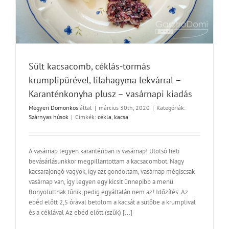
Sült kacsacomb, céklás-tormás
krumplipürével, lilahagyma lekvárral –
Karanténkonyha plusz – vasárnapi kiadás
Megyeri Domonkos
által
|
március 30th, 2020
|
Kategóriák:
Szárnyas húsok
|
Címkék:
cékla
,
kacsa
A vasárnap legyen karanténban is vasárnap! Utolsó heti
bevásárlásunkkor megpillantottam a kacsacombot. Nagy
kacsarajongó vagyok, így azt gondoltam, vasárnap mégiscsak
vasárnap van, így legyen egy kicsit ünnepibb a menü.
Bonyolultnak tűnik, pedig egyáltalán nem az! Időzítés: Az
ebéd előtt 2,5 órával betolom a kacsát a sütőbe a krumplival
és a céklával Az ebéd előtt (szűk) [...]