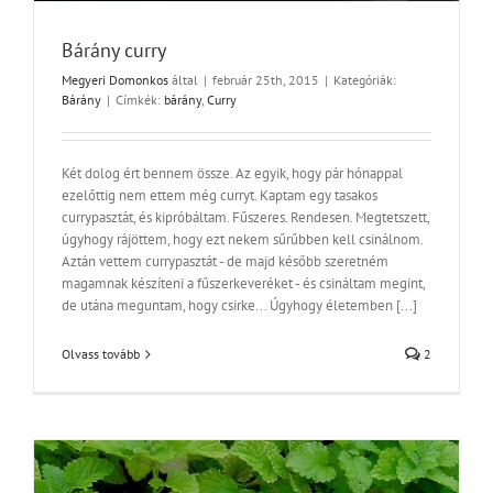
Bárány curry
Megyeri Domonkos
által
|
február 25th, 2015
|
Kategóriák:
Bárány
|
Címkék:
bárány
,
Curry
Két dolog ért bennem össze. Az egyik, hogy pár hónappal
ezelőttig nem ettem még curryt. Kaptam egy tasakos
currypasztát, és kipróbáltam. Fűszeres. Rendesen. Megtetszett,
úgyhogy rájöttem, hogy ezt nekem sűrűbben kell csinálnom.
Aztán vettem currypasztát - de majd később szeretném
magamnak készíteni a fűszerkeveréket - és csináltam megint,
de utána meguntam, hogy csirke... Úgyhogy életemben [...]
Olvass tovább
2