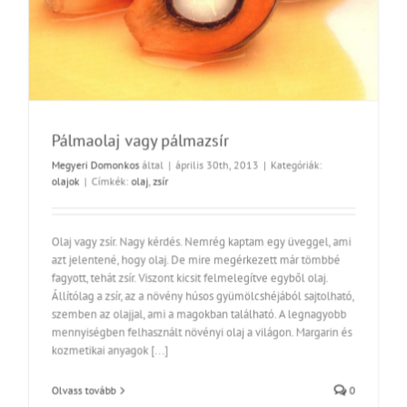
Pálmaolaj vagy pálmazsír
Megyeri Domonkos
által
|
április 30th, 2013
|
Kategóriák:
olajok
|
Címkék:
olaj
,
zsír
Olaj vagy zsír. Nagy kérdés. Nemrég kaptam egy üveggel, ami
azt jelentené, hogy olaj. De mire megérkezett már tömbbé
fagyott, tehát zsír. Viszont kicsit felmelegítve egyből olaj.
Állítólag a zsír, az a növény húsos gyümölcshéjából sajtolható,
szemben az olajjal, ami a magokban található. A legnagyobb
mennyiségben felhasznált növényi olaj a világon. Margarin és
kozmetikai anyagok [...]
Olvass tovább
0