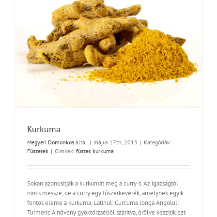
Kurkuma
Megyeri Domonkos
által
|
május 17th, 2013
|
Kategóriák:
Fűszerek
|
Címkék:
fűszer
,
kurkuma
Sokan azonosítják a kurkumát meg a curry-t. Az igazságtól
nincs messze, de a curry egy fűszerkeverék, amelynek egyik
fontos eleme a kurkuma. Latinul: Curcuma longa Angolul:
Turmeric A növény gyöktörzséből szárítva, őrölve készítik ezt