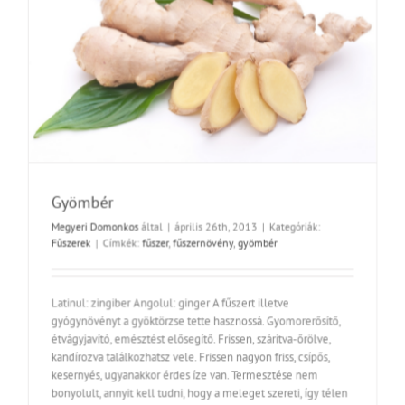
Gyömbér
Megyeri Domonkos
által
|
április 26th, 2013
|
Kategóriák:
Fűszerek
|
Címkék:
fűszer
,
fűszernövény
,
gyömbér
Latinul: zingiber Angolul: ginger A fűszert illetve
gyógynövényt a gyöktörzse tette hasznossá. Gyomorerősítő,
étvágyjavító, emésztést elősegítő. Frissen, szárítva-őrölve,
kandírozva találkozhatsz vele. Frissen nagyon friss, csípős,
kesernyés, ugyanakkor érdes íze van. Termesztése nem
bonyolult, annyit kell tudni, hogy a meleget szereti, így télen