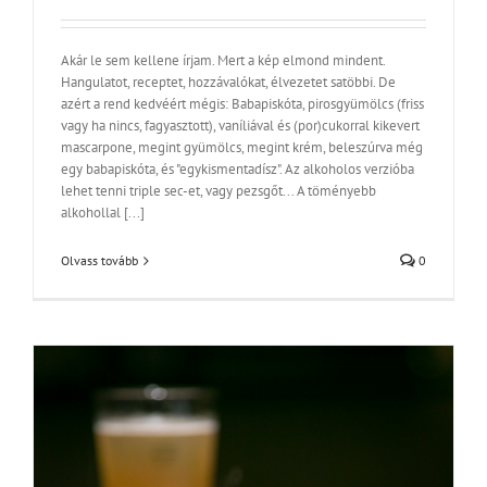
Akár le sem kellene írjam. Mert a kép elmond mindent.
Hangulatot, receptet, hozzávalókat, élvezetet satöbbi. De
azért a rend kedvéért mégis: Babapiskóta, pirosgyümölcs (friss
vagy ha nincs, fagyasztott), vaníliával és (por)cukorral kikevert
mascarpone, megint gyümölcs, megint krém, beleszúrva még
egy babapiskóta, és "egykismentadísz". Az alkoholos verzióba
lehet tenni triple sec-et, vagy pezsgőt... A töményebb
alkohollal [...]
Olvass tovább
0