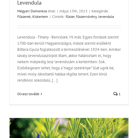
Levendula
Megyeri Domonkos
által
|
május 13th, 2013
|
Kategóriák:
Fűszerek
,
Kiskertem
|
Címkék:
fűszer
,
fűszernövény
,
levendula
Levendula - Tihany - Bencések. Mi más. Egyes források szerint
1700-ban került Magyarországra, mások szerint elsőként
Bittera Gyula foglalkozott a termesztésével 1924-ben. Amikor
tavaly levendulaszörpöt ittam, akkor határoztam el, hogy
nekem márpedig lesz levendulám a kertemben. Sok.
Elsődlegesen lehet, hogy a "nagyi szekrénye" illat ugrik be,
mivel moly-távoltartó hatása régóta ismert. Ezen kívül
rendkívül sokoldalú, [...]
Olvass tovább
1