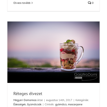
Olvass tovább
0
Réteges élvezet
Megyeri Domonkos
által
|
augusztus 14th, 2017
|
Kategóriák:
Édességek
,
Gyümölcsök
|
Címkék:
gyömölcs
,
mascarpone