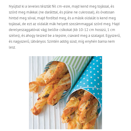
Nyújtsd ki a leveles tésztát fél cm-esre, majd kend meg tojással, és
szórd meg mákkal (ne darálttal, és pláne ne cukrossal), és óvatosan
hintsd meg sóval, majd fordítsd meg, és a másik oldalát is kend meg
tojással, de ezt az oldalát mák helyett szezámmaggal szórd meg. Majd
derelyeszaggatóval vágj belőle csíkokat (kb 10-12 cm hosszú, 1 cm
széles), és ahogy teszed be a tepsire, csavard meg a szalagot. Egyszerű,
és nagyszerű, látványos. Szintén addig süsd, míg enyhén barna nem
lesz.