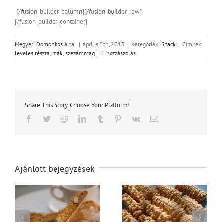
[/fusion_builder_column][/fusion_builder_row]
[/fusion_builder_container]
Megyeri Domonkos
által
|
április 5th, 2013
|
Kategóriák:
Snack
|
Címkék:
leveles tészta
,
mák
,
szezámmag
|
1 hozzászólás
Share This Story, Choose Your Platform!
Facebook
Twitter
Reddit
LinkedIn
Tumblr
Pinterest
Vk
Email:
Ajánlott bejegyzések