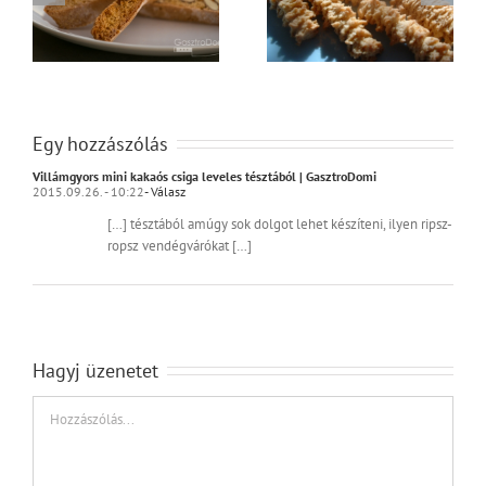
,
Kinyomós keksz
Kétszínű keksz
Egy hozzászólás
Villámgyors mini kakaós csiga leveles tésztából | GasztroDomi
2015.09.26. - 10:22
- Válasz
[…] tésztából amúgy sok dolgot lehet készíteni, ilyen ripsz-
ropsz vendégvárókat […]
Hagyj üzenetet
Hozzászólás