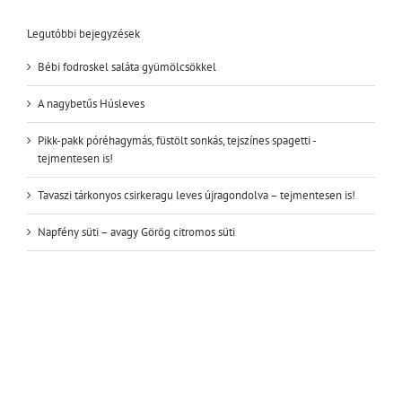
Legutóbbi bejegyzések
Bébi fodroskel saláta gyümölcsökkel
A nagybetűs Húsleves
Pikk-pakk póréhagymás, füstölt sonkás, tejszínes spagetti -
tejmentesen is!
Tavaszi tárkonyos csirkeragu leves újragondolva – tejmentesen is!
Napfény süti – avagy Görög citromos süti