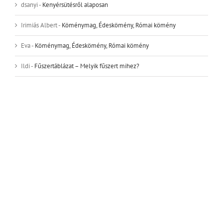
dsanyi
-
Kenyérsütésről alaposan
Irimiás Albert
-
Köménymag, Édeskömény, Római kömény
Eva
-
Köménymag, Édeskömény, Római kömény
Ildi
-
Fűszertáblázat – Melyik fűszert mihez?