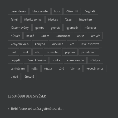
berendezés
blogszemle
bors
Citromfű
fagylalt
fahéj
füstölt sonka
főzőlap
fűszer
fűszerkert
fűszernövény
gomba
gyerek
gyömbér
húsleves
húsvét
kakaó
kalács
kardamom
keksz
kenyér
kenyérrevaló
konyha
kurkuma
kés
leveles tészta
liszt
mák
olaj
olívaolaj
paprika
paradicsom
reggeli
római kömény
sonka
szerecsendió
sütőpor
tanfolyam
tojás
tészta
túró
Vanília
vegetáriánus
videó
élesztő
LEGUTÓBBI BEJEGYZÉSEK
Bébi fodroskel saláta gyümölcsökkel