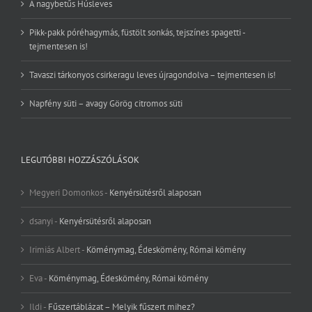
A nagybetűs Húsleves
Pikk-pakk póréhagymás, füstölt sonkás, tejszínes spagetti -
tejmentesen is!
Tavaszi tárkonyos csirkeragu leves újragondolva – tejmentesen is!
Napfény süti – avagy Görög citromos süti
LEGUTÓBBI HOZZÁSZÓLÁSOK
Megyeri Domonkos
-
Kenyérsütésről alaposan
dsanyi
-
Kenyérsütésről alaposan
Irimiás Albert
-
Köménymag, Édeskömény, Római kömény
Eva
-
Köménymag, Édeskömény, Római kömény
Ildi
-
Fűszertáblázat – Melyik fűszert mihez?