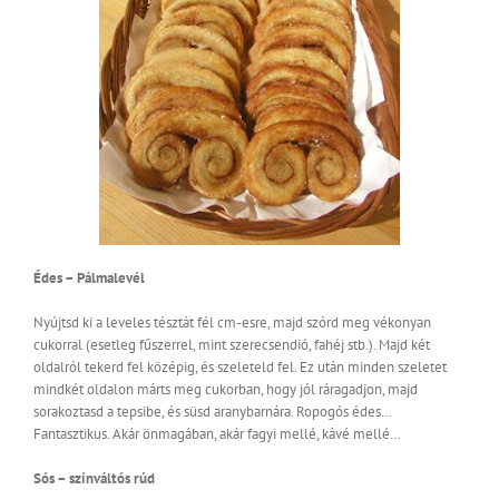
Édes – Pálmalevél
Nyújtsd ki a leveles tésztát fél cm-esre, majd szórd meg vékonyan
cukorral (esetleg fűszerrel, mint szerecsendió, fahéj stb.). Majd két
oldalról tekerd fel középig, és szeleteld fel. Ez után minden szeletet
mindkét oldalon márts meg cukorban, hogy jól ráragadjon, majd
sorakoztasd a tepsibe, és süsd aranybarnára. Ropogós édes…
Fantasztikus. Akár önmagában, akár fagyi mellé, kávé mellé…
Sós – színváltós rúd