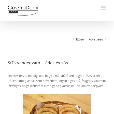
Kihagyás
Előző
Következő
SOS vendégváró – édes és sós
Leveles tészta mindig kell, hogy a mélyhűtőben legyen. És ez a két
„recept” (még annak sem nevezném) olyan egyszerű, és gyors, valamint
látványos, hogy szerintem elmegy, ha gyorsan kell valami vendégváró.