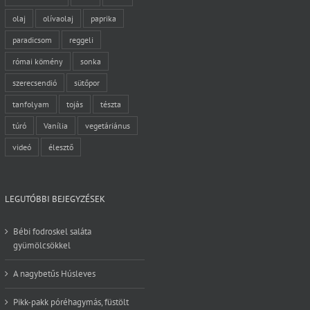
olaj
olívaolaj
paprika
paradicsom
reggeli
római kömény
sonka
szerecsendió
sütőpor
tanfolyam
tojás
tészta
túró
Vanília
vegetáriánus
videó
élesztő
LEGUTÓBBI BEJEGYZÉSEK
Bébi fodroskel saláta
gyümölcsökkel
A nagybetűs Húsleves
Pikk-pakk póréhagymás, füstölt