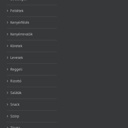
Feltétek
Kenyérfélék
Kenyérrevalók
Köretek
Levesek
Reggeli
Rizottó
Saláták
Snack
Szörp
Tészta