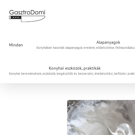
Kihagyás
Alapanyagok
Minden
Konyhában használt alapanyagok eredete, előkészítése, felhasználás
Konyhai eszközök, praktikák
Konyhai berendezések, eszközök, kiegészítők és beszerzési, ételkészítési, befőzési prakt
A tojáshab felverése