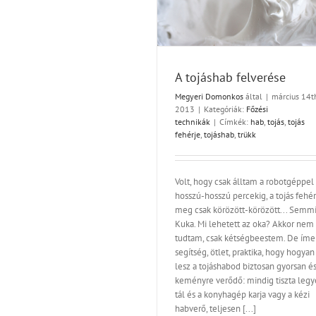
Főzési technikák
A tojáshab felverése
Megyeri Domonkos
által
|
március 14t
2013
|
Kategóriák:
Főzési
technikák
|
Címkék:
hab
,
tojás
,
tojás
fehérje
,
tojáshab
,
trükk
Volt, hogy csak álltam a robotgéppel
hosszú-hosszú percekig, a tojás fehér
meg csak körözött-körözött... Semmi
Kuka. Mi lehetett az oka? Akkor nem
tudtam, csak kétségbeestem. De íme
segítség, ötlet, praktika, hogy hogyan
lesz a tojáshabod biztosan gyorsan é
keményre verődő: mindig tiszta legy
tál és a konyhagép karja vagy a kézi
habverő, teljesen [...]