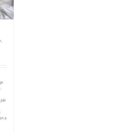
h,
je
.
 pár
s
en a