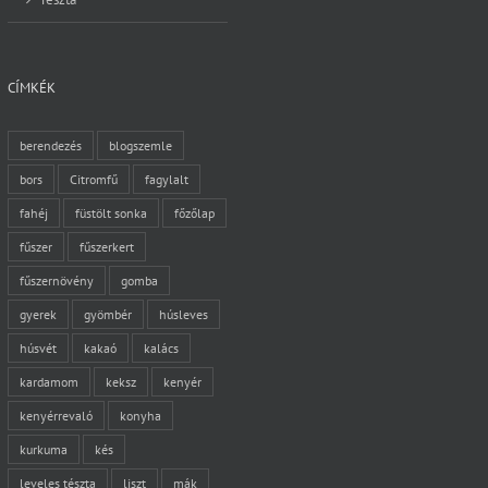
CÍMKÉK
berendezés
blogszemle
bors
Citromfű
fagylalt
fahéj
füstölt sonka
főzőlap
fűszer
fűszerkert
fűszernövény
gomba
gyerek
gyömbér
húsleves
húsvét
kakaó
kalács
kardamom
keksz
kenyér
kenyérrevaló
konyha
kurkuma
kés
leveles tészta
liszt
mák