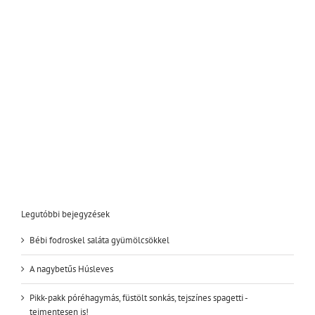
Legutóbbi bejegyzések
Bébi fodroskel saláta gyümölcsökkel
A nagybetűs Húsleves
Pikk-pakk póréhagymás, füstölt sonkás, tejszínes spagetti -
tejmentesen is!