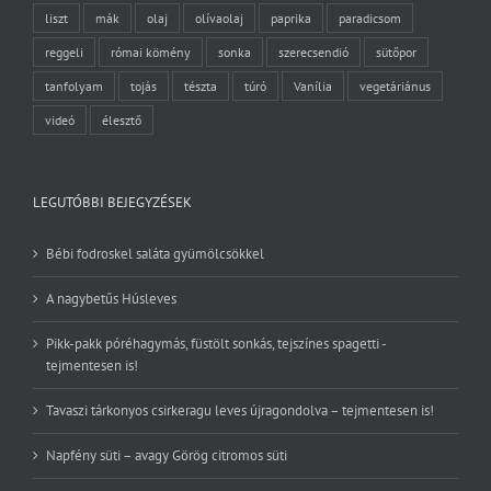
liszt
mák
olaj
olívaolaj
paprika
paradicsom
reggeli
római kömény
sonka
szerecsendió
sütőpor
tanfolyam
tojás
tészta
túró
Vanília
vegetáriánus
videó
élesztő
LEGUTÓBBI BEJEGYZÉSEK
Bébi fodroskel saláta gyümölcsökkel
A nagybetűs Húsleves
Pikk-pakk póréhagymás, füstölt sonkás, tejszínes spagetti -
tejmentesen is!
Tavaszi tárkonyos csirkeragu leves újragondolva – tejmentesen is!
Napfény süti – avagy Görög citromos süti