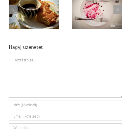
Ami felteszi az ‘i’-re a
Réteges élvezet
pontot: öntet!
Hagyj üzenetet
Hozzászólás