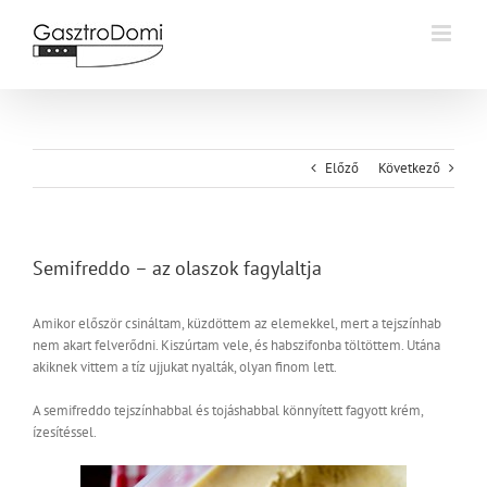
Kihagyás
Előző
Következő
Semifreddo – az olaszok fagylaltja
Amikor először csináltam, küzdöttem az elemekkel, mert a tejszínhab
nem akart felverődni. Kiszúrtam vele, és habszifonba töltöttem. Utána
akiknek vittem a tíz ujjukat nyalták, olyan finom lett.
A semifreddo tejszínhabbal és tojáshabbal könnyített fagyott krém,
ízesítéssel.