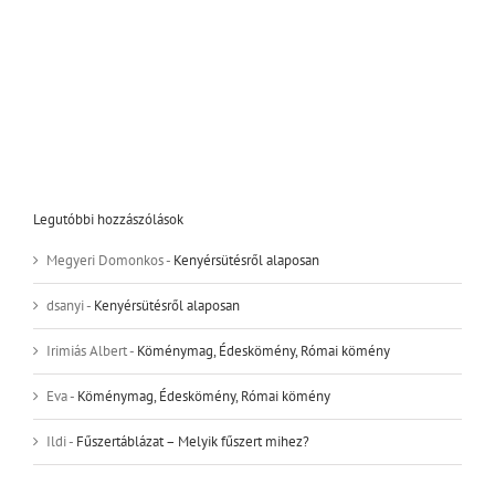
Legutóbbi hozzászólások
Megyeri Domonkos
-
Kenyérsütésről alaposan
dsanyi
-
Kenyérsütésről alaposan
Irimiás Albert
-
Köménymag, Édeskömény, Római kömény
Eva
-
Köménymag, Édeskömény, Római kömény
Ildi
-
Fűszertáblázat – Melyik fűszert mihez?