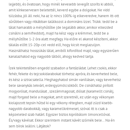
lejjebb), és óvatosan, hogy minél kevesebb levegőt szoríts ki abból,
amit kínkeservesen beletettél, keverd egybe a dolgokat. Ne vidd
túlzásba, jól áll neki, ha az íz nincs 100%-ig elkeveredve, hanem itt-ott
sűrűbben vagy ritkábban találkozol a domináns ízzel. Trükk: tedd be a
tálat hamarabb a mélyhűtőbe (de legalább akkor, amikor elkezded
csinálni a semifreddot), majd ha kész vagy a krémmel, tedd be a
mélyhűtőbe 1-2 óra alatt megfagy. Ha előre el akarod készíteni, akkor
tálalás előtt 15-20p-cel vedd elő, hogy kicsit meglazuljon.
Használhatsz hosszúkás tálat, amiből kifordítod majd, vagy egyszerűen
kanalazhatod egy nagyobb tálból, ahogy kedved tartja.
Ízek tekintetében engedd szabadon a fantáziádat. Lehet csokis, ekkor
fehér, fekete és tejcsokidarabokat törhetsz apróra, és keverheted bele,
és kész a sztracsatella. Meghagyhatod simán vaníliásan, vagy keverhetsz
bele savanykás lekvárt, erdeigyümölcsökből. De csinálhatsz pirított
mogyorósat, mandulásat , szezámmagosat, diósat (karamellt csinálj,
majd forgasd bele a magokat, amit szeretnél, ez után egy vékonyan
kiolajozott tepsin hűtsd ki egy vékony rétegben, majd zúzd kisebb-
nagyobb darabokká), vagy karamellkrémeset, szóval itt is csak a
képzeleted szab határt. Egyszer biztos kipróbálom limoncellóval.
És/vagy kávésat. Ekkor szerintem instant kávét szórnék bele… Na én
sem bírok leállni. Látjátok?