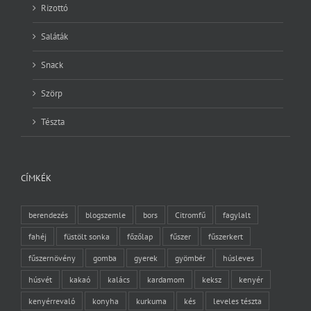
Rizottó
Saláták
Snack
Szörp
Tészta
CÍMKÉK
berendezés
blogszemle
bors
Citromfű
fagylalt
fahéj
füstölt sonka
főzőlap
fűszer
fűszerkert
fűszernövény
gomba
gyerek
gyömbér
húsleves
húsvét
kakaó
kalács
kardamom
keksz
kenyér
kenyérrevaló
konyha
kurkuma
kés
leveles tészta