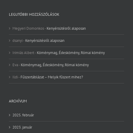
LEGUTÓBBI HOZZÁSZÓLÁSOK
Megyeri Domonkos
-
Kenyérsütésről alaposan
dsanyi
-
Kenyérsütésről alaposan
Irimiás Albert
-
Köménymag, Édeskömény, Római kömény
Eva
-
Köménymag, Édeskömény, Római kömény
Ildi
-
Fűszertáblázat – Melyik fűszert mihez?
ARCHÍVUM
2025. február
2023. január