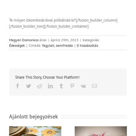
Te milyen ízkombinációval próbálnád ki?[/fusion_builder_column]
[/fusion_builder_row][/fusion_builder_container]
Megyeri Domonkos
által
|
április 29th, 2013
|
Kategóriák:
Édességek
|
Címkék:
fagylalt
,
semifreddo
|
0 hozzászólás
Share This Story, Choose Your Platform!
Facebook
Twitter
Reddit
LinkedIn
Tumblr
Pinterest
Vk
Email:
Ajánlott bejegyzések