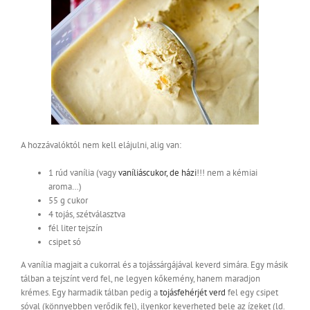
A hozzávalóktól nem kell elájulni, alig van:
1 rúd vanília (vagy
vaníliáscukor, de házi
!!! nem a kémiai
aroma…)
55 g cukor
4 tojás, szétválasztva
fél liter tejszín
csipet só
A vanília magjait a cukorral és a tojássárgájával keverd simára. Egy másik
tálban a tejszínt verd fel, ne legyen kőkemény, hanem maradjon
krémes. Egy harmadik tálban pedig a
tojásfehérjét verd
fel egy csipet
sóval (könnyebben verődik fel), ilyenkor keverheted bele az ízeket (ld.